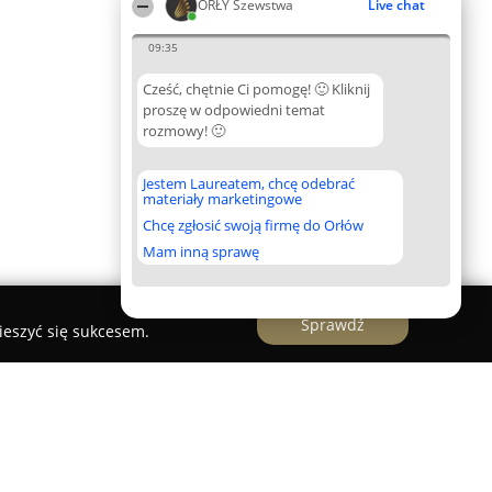
ORŁY Szewstwa
Live chat
09:35
Cześć, chętnie Ci pomogę! 🙂 Kliknij
proszę w odpowiedni temat
rozmowy! 🙂
Jestem Laureatem, chcę odebrać
materiały marketingowe
Chcę zgłosić swoją firmę do Orłów
Mam inną sprawę
Sprawdź
ieszyć się sukcesem.