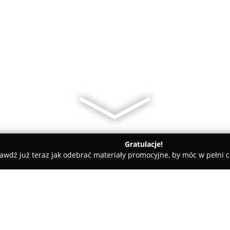
Gratulacje!
awdź już teraz jak odebrać materiały promocyjne, by móc w pełni c
e, Kaletnictwo - Oświęcim
naprawa obuwia u Adama