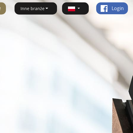
ę
Login
Inne branże