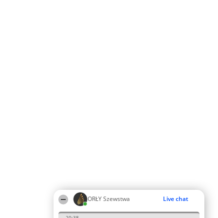
ORŁY Szewstwa
Live chat
20:38