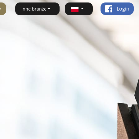
ę
Login
Inne branże