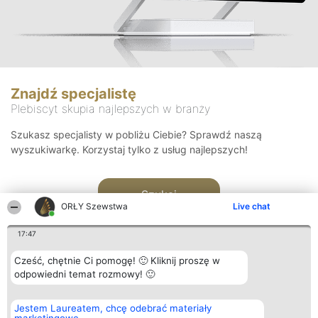
Znajdź specjalistę
Plebiscyt skupia najlepszych w branży
Szukasz specjalisty w pobliżu Ciebie? Sprawdź naszą
wyszukiwarkę. Korzystaj tylko z usług najlepszych!
Szukaj
ORŁY Szewstwa
Live chat
17:47
Cześć, chętnie Ci pomogę! 🙂 Kliknij proszę w
odpowiedni temat rozmowy! 🙂
Organizator plebiscytu
Plebiscyt
Kontakt
Jestem Laureatem, chcę odebrać materiały
Bright Side Solutions sp. z o.
Laureaci
Kontakt