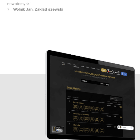
nowotomyski
Wolnik Jan. Zakład szewski