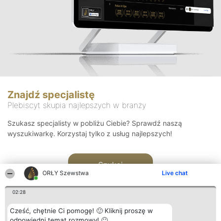
Znajdź specjalistę
Plebiscyt skupia najlepszych w branży
Szukasz specjalisty w pobliżu Ciebie? Sprawdź naszą
wyszukiwarkę. Korzystaj tylko z usług najlepszych!
Szukaj
ORŁY Szewstwa
Live chat
02:28
Cześć, chętnie Ci pomogę! 🙂 Kliknij proszę w
odpowiedni temat rozmowy! 🙂