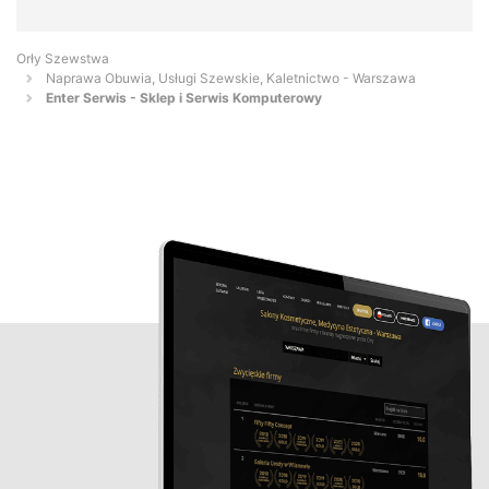
Orły Szewstwa
Naprawa Obuwia, Usługi Szewskie, Kaletnictwo - Warszawa
Enter Serwis - Sklep i Serwis Komputerowy