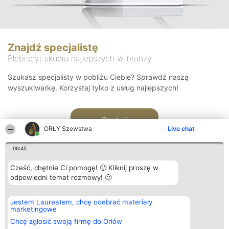
Znajdź specjalistę
Plebiscyt skupia najlepszych w branży
Szukasz specjalisty w pobliżu Ciebie? Sprawdź naszą
wyszukiwarkę. Korzystaj tylko z usług najlepszych!
Szukaj
ORŁY Szewstwa
Live chat
06:45
Cześć, chętnie Ci pomogę! 🙂 Kliknij proszę w
odpowiedni temat rozmowy! 🙂
Organizator plebiscytu
Plebiscyt
Kontakt
Jestem Laureatem, chcę odebrać materiały
Bright Side Solutions sp. z o.
Laureaci
Kontakt
marketingowe
o. sp. k.
Lista
ul. Ruska 22
wszystkich
Chcę zgłosić swoją firmę do Orłów
Wrocław 50-079
Laureatów