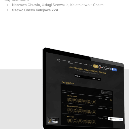
Naprawa Obuwia, Usługi Szewskie, Kaletnictwo - Chełm
Szewc Chełm Kolejowa 72A