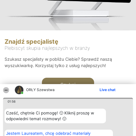
Znajdź specjalistę
Plebiscyt skupia najlepszych w branży
Szukasz specjalisty w pobliżu Ciebie? Sprawdź naszą
wyszukiwarkę. Korzystaj tylko z usług najlepszych!
Szukaj
ORŁY Szewstwa
Live chat
01:56
Cześć, chętnie Ci pomogę! 🙂 Kliknij proszę w
odpowiedni temat rozmowy! 🙂
Organizator plebiscytu
Plebiscyt
Kontakt
Jestem Laureatem, chcę odebrać materiały
Bright Side Solutions sp. z o.
Laureaci
Kontakt