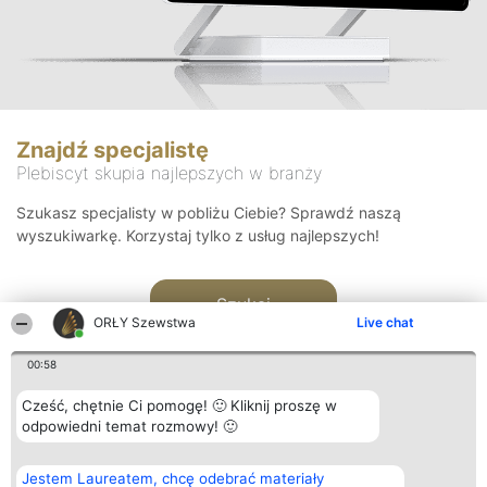
Znajdź specjalistę
Plebiscyt skupia najlepszych w branży
Szukasz specjalisty w pobliżu Ciebie? Sprawdź naszą
wyszukiwarkę. Korzystaj tylko z usług najlepszych!
Szukaj
ORŁY Szewstwa
Live chat
00:58
Cześć, chętnie Ci pomogę! 🙂 Kliknij proszę w
odpowiedni temat rozmowy! 🙂
Organizator plebiscytu
Plebiscyt
Kontakt
Jestem Laureatem, chcę odebrać materiały
Bright Side Solutions sp. z o.
Laureaci
Kontakt