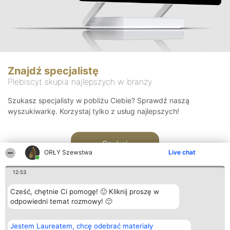
Znajdź specjalistę
Plebiscyt skupia najlepszych w branży
Szukasz specjalisty w pobliżu Ciebie? Sprawdź naszą
wyszukiwarkę. Korzystaj tylko z usług najlepszych!
Szukaj
ORŁY Szewstwa
Live chat
12:53
Cześć, chętnie Ci pomogę! 🙂 Kliknij proszę w
odpowiedni temat rozmowy! 🙂
Organizator plebiscytu
Plebiscyt
Kontakt
Jestem Laureatem, chcę odebrać materiały
Bright Side Solutions sp. z o.
Laureaci
Kontakt