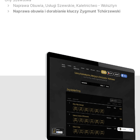
Naprawa Obuwia, Usługi Szewskie, Kaletnictwo - Wolsztyn
Naprawa obuwia i dorabianie kluczy Zygmunt Tchórzewski