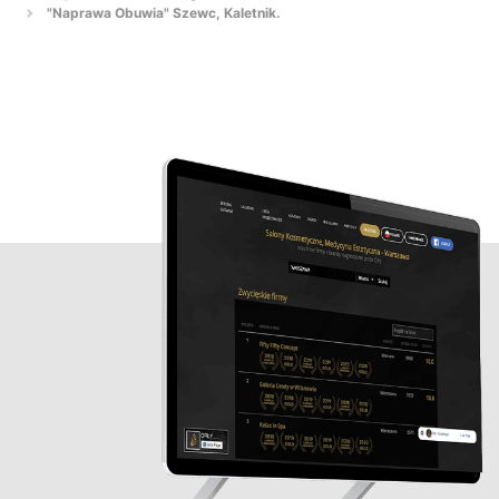
"Naprawa Obuwia" Szewc, Kaletnik.