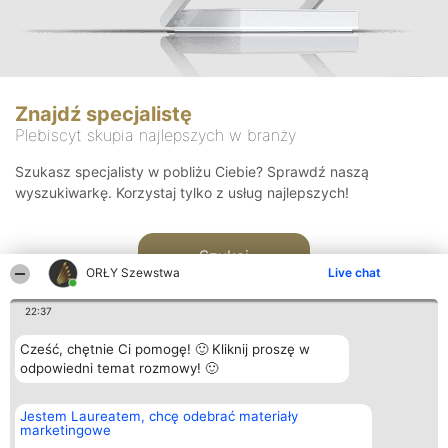
Znajdź specjalistę
Plebiscyt skupia najlepszych w branży
Szukasz specjalisty w pobliżu Ciebie? Sprawdź naszą
wyszukiwarkę. Korzystaj tylko z usług najlepszych!
Szukaj
ORŁY Szewstwa
Live chat
22:37
Cześć, chętnie Ci pomogę! 🙂 Kliknij proszę w
odpowiedni temat rozmowy! 🙂
Organizator plebiscytu
Plebiscyt
Kontakt
Jestem Laureatem, chcę odebrać materiały
Bright Side Solutions sp. z o.
Laureaci
Kontakt
marketingowe
o. sp. k.
Lista
ul. Ruska 22
wszystkich