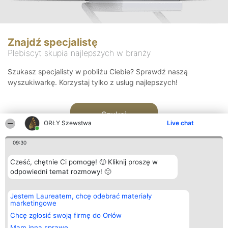
Znajdź specjalistę
Plebiscyt skupia najlepszych w branży
Szukasz specjalisty w pobliżu Ciebie? Sprawdź naszą
wyszukiwarkę. Korzystaj tylko z usług najlepszych!
Szukaj
ORŁY Szewstwa
Live chat
09:30
Cześć, chętnie Ci pomogę! 🙂 Kliknij proszę w
odpowiedni temat rozmowy! 🙂
Organizator plebiscytu
Plebiscyt
Kontakt
Jestem Laureatem, chcę odebrać materiały
Bright Side Solutions sp. z o.
Laureaci
Kontakt
marketingowe
o. sp. k.
Lista
ul. Ruska 22
wszystkich
Chcę zgłosić swoją firmę do Orłów
Wrocław 50-079
Laureatów
Mam inną sprawę
KRS 0000749100 | Regon
Zasady