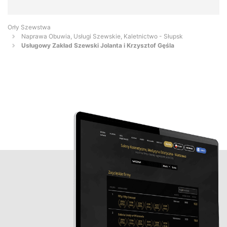
Orły Szewstwa
Naprawa Obuwia, Usługi Szewskie, Kaletnictwo - Słupsk
Usługowy Zakład Szewski Jolanta i Krzysztof Gęśla