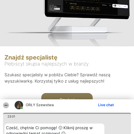
Znajdź specjalistę
Plebiscyt skupia najlepszych w branży
Szukasz specjalisty w pobliżu Ciebie? Sprawdź naszą
wyszukiwarkę. Korzystaj tylko z usług najlepszych!
Szukaj
ORŁY Szewstwa
Live chat
23:01
Cześć, chętnie Ci pomogę! 🙂 Kliknij proszę w
odpowiedni temat rozmowy! 🙂