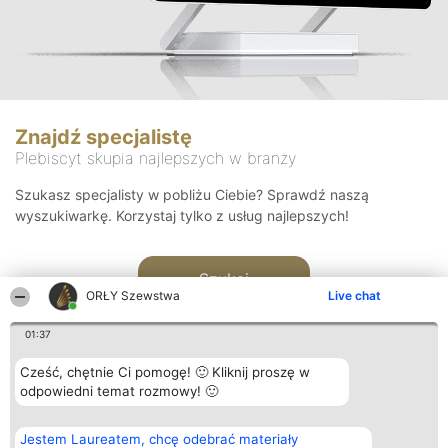
Znajdź specjalistę
Plebiscyt skupia najlepszych w branży
Szukasz specjalisty w pobliżu Ciebie? Sprawdź naszą
wyszukiwarkę. Korzystaj tylko z usług najlepszych!
Szukaj
ORŁY Szewstwa
Live chat
01:37
Cześć, chętnie Ci pomogę! 🙂 Kliknij proszę w
odpowiedni temat rozmowy! 🙂
Organizator plebiscytu
Plebiscyt
Kontakt
Jestem Laureatem, chcę odebrać materiały
Bright Side Solutions sp. z o.
Laureaci
Kontakt