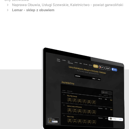
Naprawa Obuwia, Usługi Szewskie, Kaletnictwo - powiat garwoliński
Lemar - sklep z obuwiem