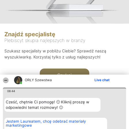
Znajdź specjalistę
Plebiscyt skupia najlepszych w branży
Szukasz specjalisty w pobliżu Ciebie? Sprawdź naszą
wyszukiwarkę. Korzystaj tylko z usług najlepszych!
Szukaj
ORŁY Szewstwa
Live chat
06:44
Cześć, chętnie Ci pomogę! 🙂 Kliknij proszę w
odpowiedni temat rozmowy! 🙂
Organizator plebiscytu
Plebiscyt
Kontakt
Jestem Laureatem, chcę odebrać materiały
Bright Side Solutions sp. z o.
Laureaci
Kontakt
marketingowe
o. sp. k.
Lista