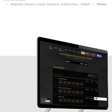
Naprawa Obuwia, Usługi Szewskie, Kaletnictwo - Radom
Pesco