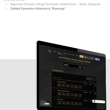
Naprawa Obuwia, Usługi Szewskie, Kaletnictwo - Solec Kujawski
Zakład Szewsko-Kaletniczy "Rumcajs"