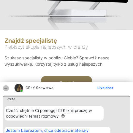
Znajdź specjalistę
Plebiscyt skupia najlepszych w branży
Szukasz specjalisty w pobliżu Ciebie? Sprawdź naszą
wyszukiwarkę. Korzystaj tylko z usług najlepszych!
Szukaj
ORŁY Szewstwa
Live chat
05:16
Cześć, chętnie Ci pomogę! 🙂 Kliknij proszę w
odpowiedni temat rozmowy! 🙂
Organizator plebiscytu
Plebiscyt
Kontakt
Jestem Laureatem, chcę odebrać materiały
Bright Side Solutions sp. z o.
Laureaci
Kontakt