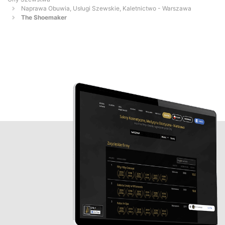
Naprawa Obuwia, Usługi Szewskie, Kaletnictwo - Warszawa
The Shoemaker