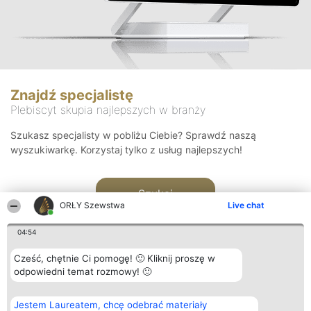
Znajdź specjalistę
Plebiscyt skupia najlepszych w branży
Szukasz specjalisty w pobliżu Ciebie? Sprawdź naszą
wyszukiwarkę. Korzystaj tylko z usług najlepszych!
Szukaj
ORŁY Szewstwa
Live chat
04:54
Cześć, chętnie Ci pomogę! 🙂 Kliknij proszę w
odpowiedni temat rozmowy! 🙂
Organizator plebiscytu
Plebiscyt
Kontakt
Jestem Laureatem, chcę odebrać materiały
Bright Side Solutions sp. z o.
Laureaci
Kontakt