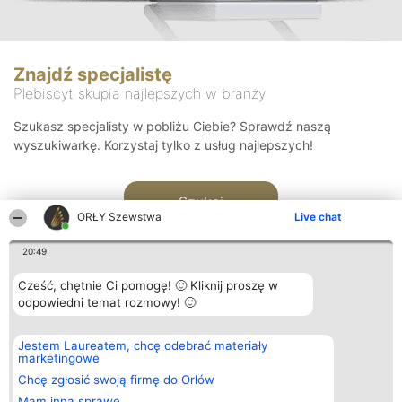
Znajdź specjalistę
Plebiscyt skupia najlepszych w branży
Szukasz specjalisty w pobliżu Ciebie? Sprawdź naszą
wyszukiwarkę. Korzystaj tylko z usług najlepszych!
Szukaj
ORŁY Szewstwa
Live chat
20:49
Cześć, chętnie Ci pomogę! 🙂 Kliknij proszę w
odpowiedni temat rozmowy! 🙂
Organizator plebiscytu
Plebiscyt
Kontakt
Jestem Laureatem, chcę odebrać materiały
Bright Side Solutions sp. z o.
Laureaci
Kontakt
marketingowe
o. sp. k.
Lista
ul. Ruska 22
wszystkich
Chcę zgłosić swoją firmę do Orłów
Wrocław 50-079
Laureatów
Mam inną sprawę
KRS 0000749100 | Regon
Zasady