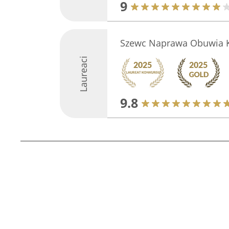
9
Szewc Naprawa Obuwia 
Laureaci
9.8