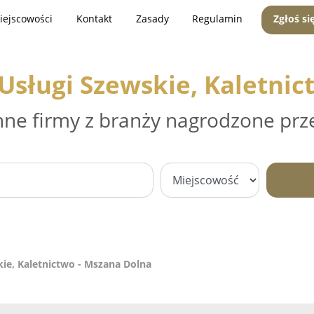
iejscowości
Kontakt
Zasady
Regulamin
Zgłoś si
sługi Szewskie, Kaletnic
nne firmy z branży nagrodzone prz
ie, Kaletnictwo - Mszana Dolna