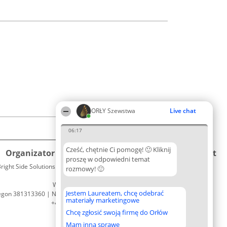
ORŁY Szewstwa
Live chat
06:17
Cześć, chętnie Ci pomogę! 🙂 Kliknij
Organizator plebiscytu
Plebiscyt
Kontakt
proszę w odpowiedni temat
right Side Solutions sp. z o. o. sp. k.
Laureaci
rozmowy! 🙂
Kontakt
ul. Ruska 22
Lista
Wrocław 50-079
wszystkich
Jestem Laureatem, chcę odebrać
egon 381313360 | NIP 8943132676
Laureatów
materiały marketingowe
+48 508 492 400
Zasady
Chcę zgłosić swoją firmę do Orłów
Regulamin
Polityka
Mam inną sprawę