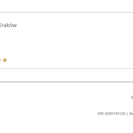
Kraków
B
KRS 0000749100 | R