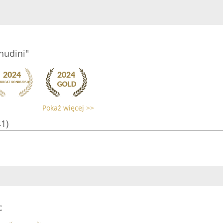
hudini"
Pokaż więcej >>
41)
c