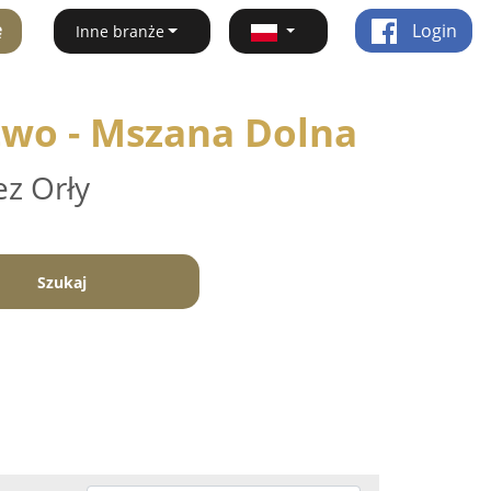
ę
Login
Inne branże
two - Mszana Dolna
ez Orły
Szukaj