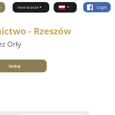
ę
Login
Inne branże
ictwo - Rzeszów
ez Orły
Szukaj