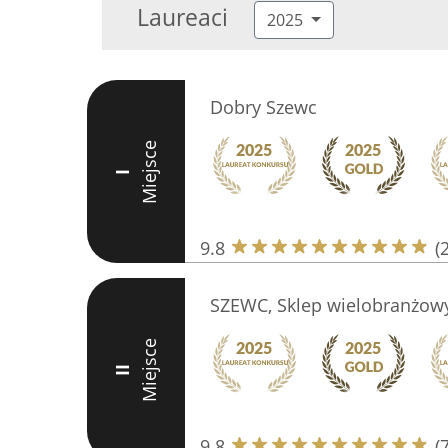
Laureaci
2025
Dobry Szewc
Miejsce
I
9.8
(
SZEWC, Sklep wielobranżow
Miejsce
II
9.8
(