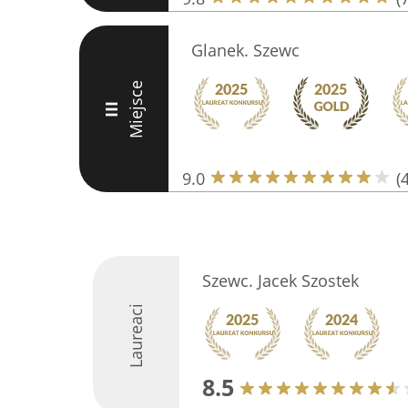
Glanek. Szewc
Miejsce
III
9.0
(
Szewc. Jacek Szostek
Laureaci
8.5