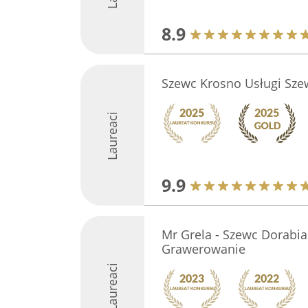
8.9
Szewc Krosno Usługi Sze
Laureaci
9.9
Mr Grela - Szewc Dorabian
Grawerowanie
Laureaci