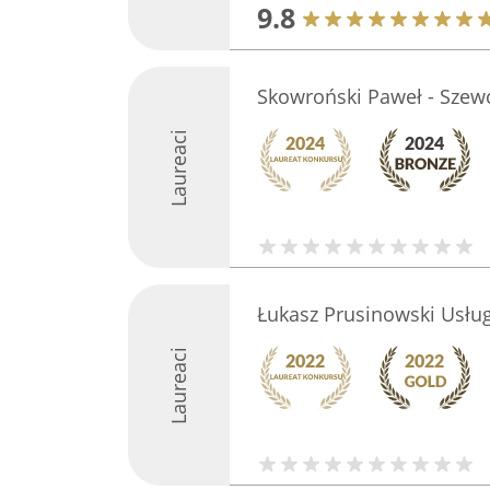
9.8
Skowroński Paweł - Szewc
Laureaci
Łukasz Prusinowski Usług
Laureaci