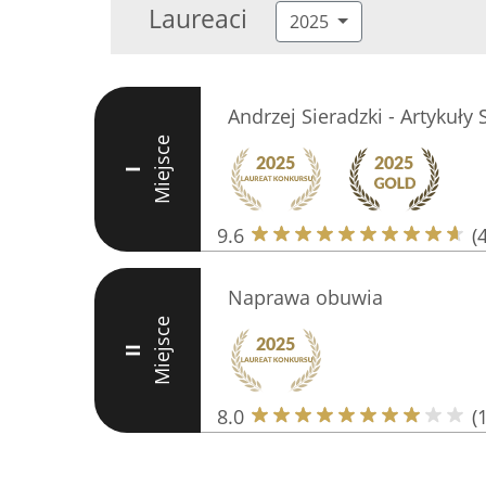
Laureaci
2025
Andrzej Sieradzki - Artykuły
Miejsce
I
9.6
(
Naprawa obuwia
Miejsce
II
8.0
(