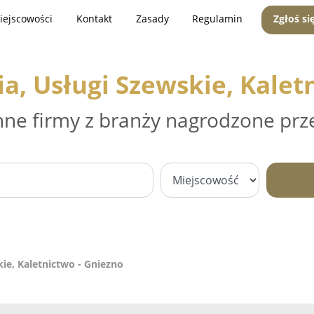
iejscowości
Kontakt
Zasady
Regulamin
Zgłoś si
, Usługi Szewskie, Kaletn
nne firmy z branży nagrodzone prz
e, Kaletnictwo - Gniezno