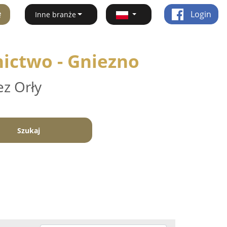
ę
Login
Inne branże
ictwo - Gniezno
ez Orły
Szukaj