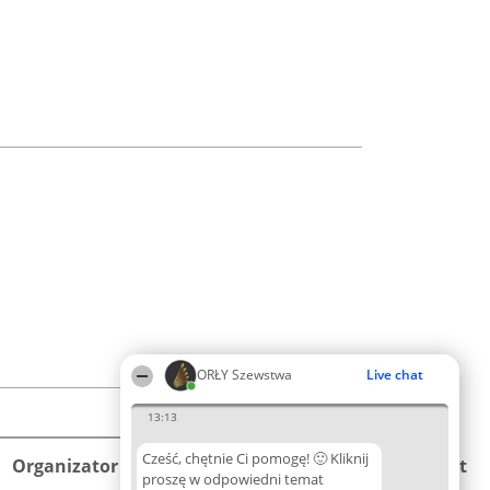
ORŁY Szewstwa
Live chat
13:13
Cześć, chętnie Ci pomogę! 🙂 Kliknij
Organizator plebiscytu
Plebiscyt
Kontakt
proszę w odpowiedni temat