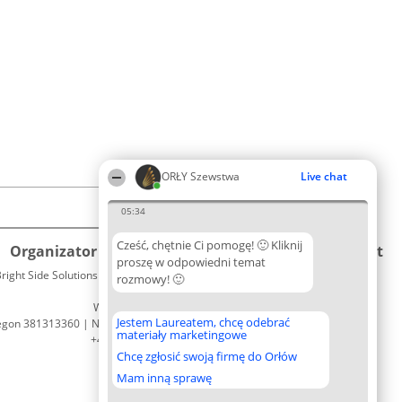
ORŁY Szewstwa
Live chat
05:34
Cześć, chętnie Ci pomogę! 🙂 Kliknij
Organizator plebiscytu
Plebiscyt
Kontakt
proszę w odpowiedni temat
right Side Solutions sp. z o. o. sp. k.
Laureaci
rozmowy! 🙂
Kontakt
ul. Ruska 22
Lista
Wrocław 50-079
wszystkich
Jestem Laureatem, chcę odebrać
egon 381313360 | NIP 8943132676
Laureatów
materiały marketingowe
+48 508 492 400
Zasady
Chcę zgłosić swoją firmę do Orłów
Regulamin
Polityka
Mam inną sprawę
Prywatności