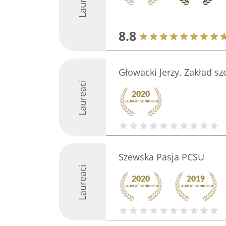
8.8
Głowacki Jerzy. Zakład sz
Laureaci
Szewska Pasja PCSU
Laureaci