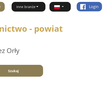
ę
Login
Inne branże
nictwo - powiat
ez Orły
Szukaj