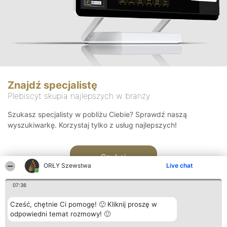
Znajdź specjalistę
Plebiscyt skupia najlepszych w branży
Szukasz specjalisty w pobliżu Ciebie? Sprawdź naszą
wyszukiwarkę. Korzystaj tylko z usług najlepszych!
Szukaj
ORŁY Szewstwa
Live chat
07:36
Cześć, chętnie Ci pomogę! 🙂 Kliknij proszę w
odpowiedni temat rozmowy! 🙂