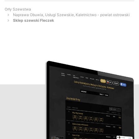
Orły Szewstwa
Naprawa Obuwia, Usługi Szewskie, Kaletnictwo - powiat ostrowski
Sklep szewski Fleczek